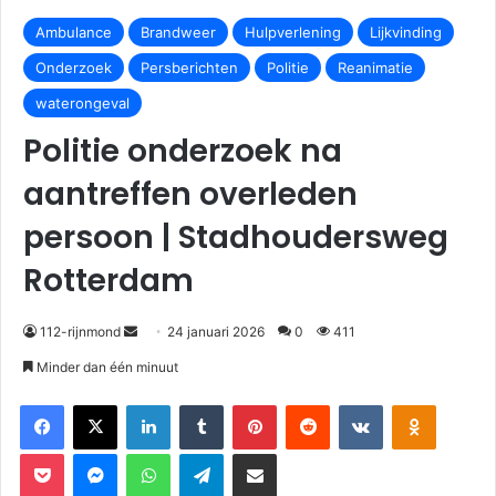
Ambulance
Brandweer
Hulpverlening
Lijkvinding
Onderzoek
Persberichten
Politie
Reanimatie
waterongeval
Politie onderzoek na
aantreffen overleden
persoon | Stadhoudersweg
Rotterdam
112-rijnmond
24 januari 2026
0
411
Minder dan één minuut
Facebook
X
LinkedIn
Tumblr
Pinterest
Reddit
VKontakte
Odnoklassniki
Pocket
Messenger
WhatsApp
Telegram
Deel via E-mail