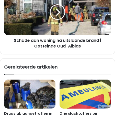
woning
na
uitslaande
brand
|
Oosteinde
Oud-
Schade aan woning na uitslaande brand |
Alblas
Oosteinde Oud-Alblas
Gerelateerde artikelen
Drugslab aangetroffen in
Drie slachtoffers bij