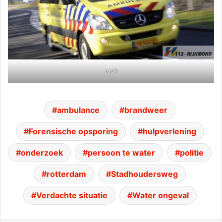
ANP
ambulance
brandweer
Forensische opsporing
hulpverlening
onderzoek
persoon te water
politie
rotterdam
Stadhoudersweg
Verdachte situatie
Water ongeval