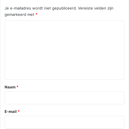
Je e-mailadres wordt niet gepubliceerd.
Vereiste velden zijn
gemarkeerd met
*
R
e
a
c
t
i
e
*
Naam
*
E-mail
*