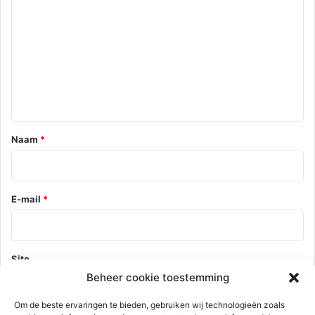
e
a
c
t
i
e
*
Naam
*
E-mail
*
Site
Beheer cookie toestemming
Om de beste ervaringen te bieden, gebruiken wij technologieën zoals