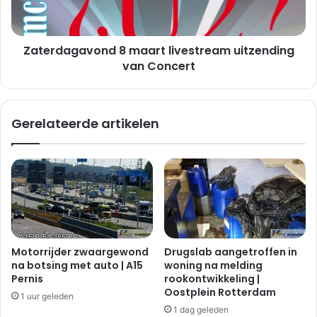
g
a
e
g
n
a
z
Zaterdagavond 8 maart livestream uitzending
v
o
o
van Concert
r
n
g
d
t
8
Gerelateerde artikelen
v
m
o
a
o
a
r
r
c
t
h
l
a
i
o
v
s
e
Motorrijder zwaargewond
Drugslab aangetroffen in
o
s
na botsing met auto | A15
woning na melding
p
t
Pernis
rookontwikkeling |
d
r
Oostplein Rotterdam
1 uur geleden
e
e
1 dag geleden
A
a