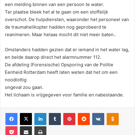
een melding binnen van een persoon te water.
Ter plaatse bleek het al te gaan om een stoffelijk
overschot. De hulpdiensten, waaronder het personeel van
de traumahelikopter hadden nog geprobeerd te
reanimeren. Maar helaas mocht dit niet meer baten..
Omstanders hadden gezien dat er iemand in het water lag,
en belde daarop direct het alarmnummer 112.
De afdeling (Forensische) Opsporing van de Politie
Eenheid Rotterdam heeft laten weten dat het om een
noodlottig
ongeval zou gaan.
Het lichaam is vrijgegeven voor familie en nabestaande.
Facebook
X
LinkedIn
Tumblr
Pinterest
Reddit
VKontakte
Odnoklassniki
Pocket
Deel via E-mail
Print