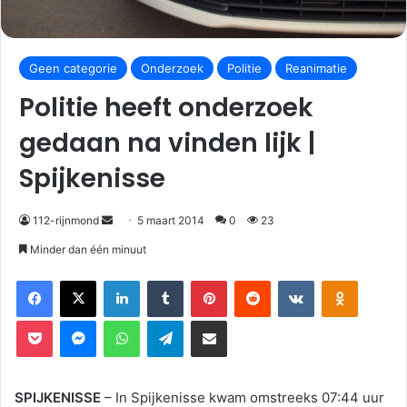
Geen categorie
Onderzoek
Politie
Reanimatie
Politie heeft onderzoek
gedaan na vinden lijk |
Spijkenisse
112-rijnmond
5 maart 2014
0
23
Minder dan één minuut
Facebook
X
LinkedIn
Tumblr
Pinterest
Reddit
VKontakte
Odnoklassniki
Pocket
Messenger
WhatsApp
Telegram
Deel via E-mail
SPIJKENISSE
– In Spijkenisse kwam omstreeks 07:44 uur