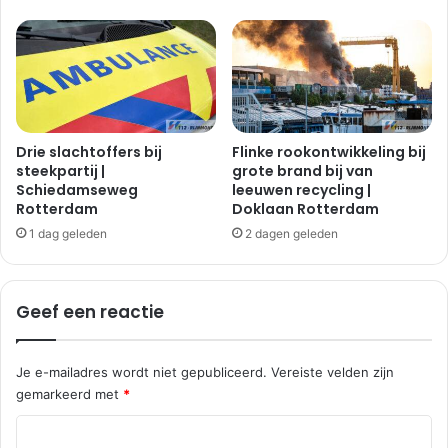
1
m
5
u
i
t
z
e
n
Drie slachtoffers bij
Flinke rookontwikkeling bij
d
steekpartij |
grote brand bij van
Schiedamseweg
leeuwen recycling |
i
Rotterdam
Doklaan Rotterdam
n
g
1 dag geleden
2 dagen geleden
v
a
n
Geef een reactie
C
o
n
Je e-mailadres wordt niet gepubliceerd.
Vereiste velden zijn
c
gemarkeerd met
*
e
r
R
t