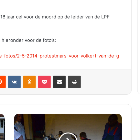
 18 jaar cel voor de moord op de leider van de LPF,
k hieronder voor de foto’s:
te-fotos/2-5-2014-protestmars-voor-volkert-van-de-g
VKontakte
Odnoklassniki
Pocket
Deel via E-mail
Print
B
r
a
n