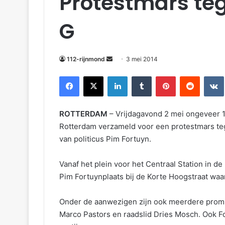
Protestmars teg
G
112-rijnmond
3 mei 2014
Facebook
X
LinkedIn
Tumblr
Pinterest
Reddit
VKontakte
ROTTERDAM
– Vrijdagavond 2 mei ongeveer 1
Rotterdam verzameld voor een protestmars teg
van politicus Pim Fortuyn.
Vanaf het plein voor het Centraal Station in 
Pim Fortuynplaats bij de Korte Hoogstraat waa
Onder de aanwezigen zijn ook meerdere prom
Marco Pastors en raadslid Dries Mosch. Ook F