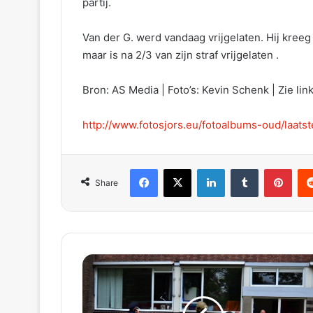
partij.
Van der G. werd vandaag vrijgelaten. Hij kreeg
maar is na 2/3 van zijn straf vrijgelaten .
Bron: AS Media | Foto’s: Kevin Schenk | Zie lin
http://www.fotosjors.eu/fotoalbums-oud/laats
Facebook
X
LinkedIn
Tumblr
Pinterest
Reddit
Share
G
e
w
o