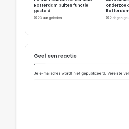
f
Rotterdam buiten functie
onderzoekt
l
gesteld
Rotterdam
a
23 uur geleden
2 dagen ge
t
|
R
o
t
t
Geef een reactie
e
r
d
a
Je e-mailadres wordt niet gepubliceerd.
Vereiste ve
m
R
e
a
c
t
i