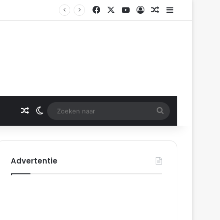
Facebook
X
YouTube
Log In
Gerelateerd artikel
Sidebar
Gerelateerd artikel
Switch skin
Zoeken
naar
Advertentie