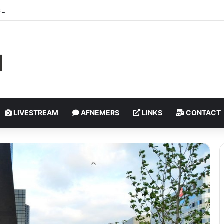
schoten, politie onderzoekt incident | Rotterdam-Schiebroek
LIVESTREAM
AFNEMERS
LINKS
CONTACT