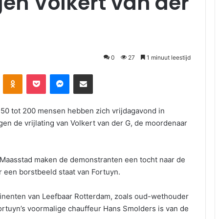
en Volkert van der
0
27
1 minuut leestijd
Odnoklassniki
Pocket
Messenger
Deel via E-mail
50 tot 200 mensen hebben zich vrijdagavond in
en de vrijlating van Volkert van der G, de moordenaar
de Maasstad maken de demonstranten een tocht naar de
r een borstbeeld staat van Fortuyn.
inenten van Leefbaar Rotterdam, zoals oud-wethouder
ortuyn’s voormalige chauffeur Hans Smolders is van de