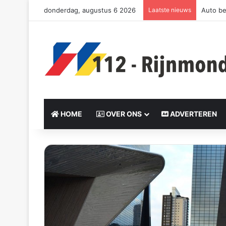
donderdag, augustus 6 2026
Laatste nieuws
Auto be
HOME
OVER ONS
ADVERTEREN
S
e
n
d
a
n
e