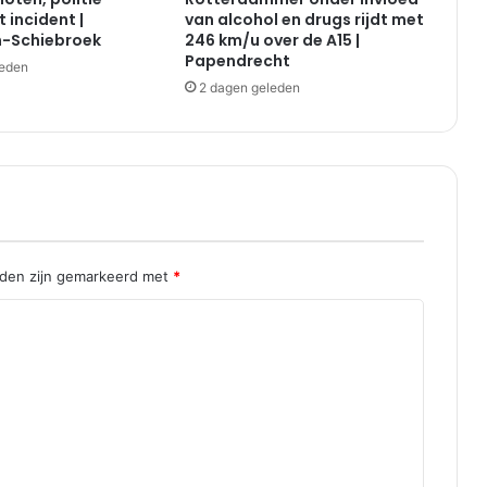
o
 incident |
van alcohol en drugs rijdt met
p
-Schiebroek
246 km/u over de A15 |
e
Papendrecht
leden
n
2 dagen geleden
|
R
h
o
o
n
lden zijn gemarkeerd met
*