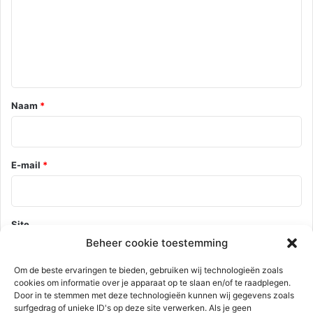
c
t
i
e
*
Naam
*
E-mail
*
Site
Beheer cookie toestemming
Om de beste ervaringen te bieden, gebruiken wij technologieën zoals
cookies om informatie over je apparaat op te slaan en/of te raadplegen.
Mijn naam, e-mail en site opslaan in deze browser voor de
Door in te stemmen met deze technologieën kunnen wij gegevens zoals
volgende keer wanneer ik een reactie plaats.
surfgedrag of unieke ID's op deze site verwerken. Als je geen