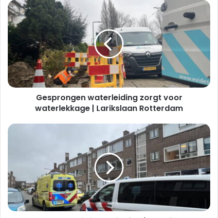
Gesprongen
waterleiding
zorgt
voor
waterlekkage
|
Larikslaan
Rotterdam
Gesprongen waterleiding zorgt voor
waterlekkage | Larikslaan Rotterdam
Gewonde
na
ruzie
in
portiekflat
|
Ereprijsstraat
Rotterdam