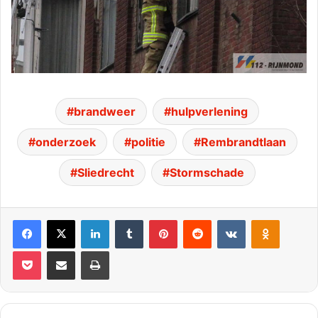
brandweer
hulpverlening
onderzoek
politie
Rembrandtlaan
Sliedrecht
Stormschade
Facebook
X
LinkedIn
Tumblr
Pinterest
Reddit
VKontakte
Odnoklassniki
Pocket
Deel via E-mail
Print