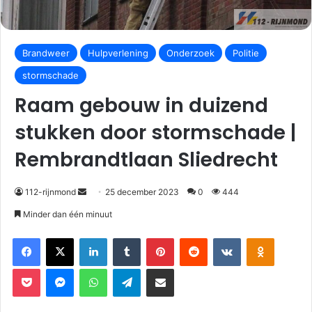
Brandweer
Hulpverlening
Onderzoek
Politie
stormschade
Raam gebouw in duizend
stukken door stormschade |
Rembrandtlaan Sliedrecht
112-rijnmond
25 december 2023
0
444
Minder dan één minuut
Facebook
X
LinkedIn
Tumblr
Pinterest
Reddit
VKontakte
Odnoklassniki
Pocket
Messenger
WhatsApp
Telegram
Deel via E-mail