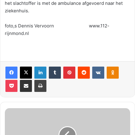
het slachtoffer is met de ambulance afgevoerd naar het
ziekenhuis.
foto,s Dennis Vervoorn www.112-
rijnmond.nl
Facebook
X
LinkedIn
Tumblr
Pinterest
Reddit
VKontakte
Odnoklassniki
Pocket
Deel via E-mail
Print
v
r
o
u