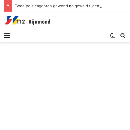
Twee politieagenten gewond na geweld tijdens controle | Bospolderplein Rotterdam
Menu
Switch sk
Zoek