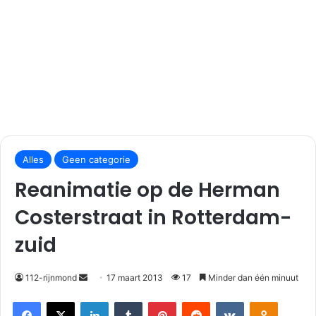
S
Alles
Geen categorie
e
n
Reanimatie op de Herman
d
Costerstraat in Rotterdam-
a
n
zuid
e
m
112-rijnmond
17 maart 2013
17
Minder dan één minuut
a
i
Facebook
X
LinkedIn
Tumblr
Pinterest
Reddit
VKontakte
Odnoklassniki
l