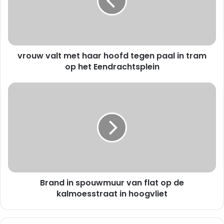
w
v
a
l
t
vrouw valt met haar hoofd tegen paal in tram
m
e
op het Eendrachtsplein
t
h
B
a
r
a
a
r
n
h
d
o
i
o
n
f
s
d
p
t
Brand in spouwmuur van flat op de
o
e
u
kalmoesstraat in hoogvliet
g
w
e
m
n
u