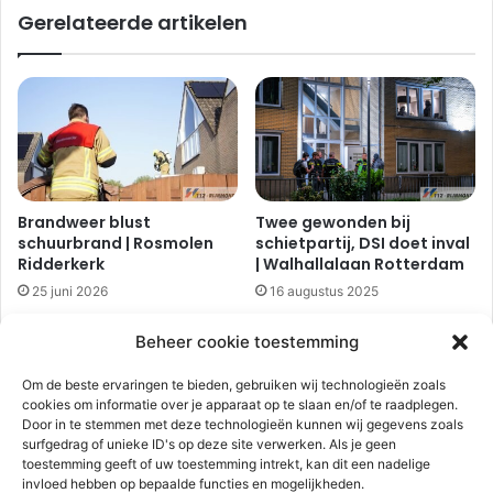
Gerelateerde artikelen
p
u
a
r
a
v
l
a
i
n
n
f
t
l
r
a
a
t
Brandweer blust
Twee gewonden bij
m
o
schuurbrand | Rosmolen
schietpartij, DSI doet inval
o
p
Ridderkerk
| Walhallalaan Rotterdam
p
d
25 juni 2026
16 augustus 2025
h
e
e
k
22-jarige dochter steekt
Beheer cookie toestemming
t
a
48-jarige moeder neer |
E
l
Stavenissestraat
Om de beste ervaringen te bieden, gebruiken wij technologieën zoals
e
m
Rotterdam
cookies om informatie over je apparaat op te slaan en/of te raadplegen.
n
o
14 december 2024
Door in te stemmen met deze technologieën kunnen wij gegevens zoals
d
e
surfgedrag of unieke ID's op deze site verwerken. Als je geen
r
s
toestemming geeft of uw toestemming intrekt, kan dit een nadelige
Brandweer blust brandje in
a
s
invloed hebben op bepaalde functies en mogelijkheden.
tuinhuisje |