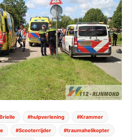
Brielle
hulpverlening
Krammer
ie
Scooterrijder
traumahelikopter