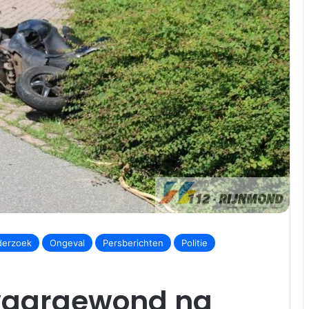
erzoek
Ongeval
Persberichten
Politie
zwaargewond na