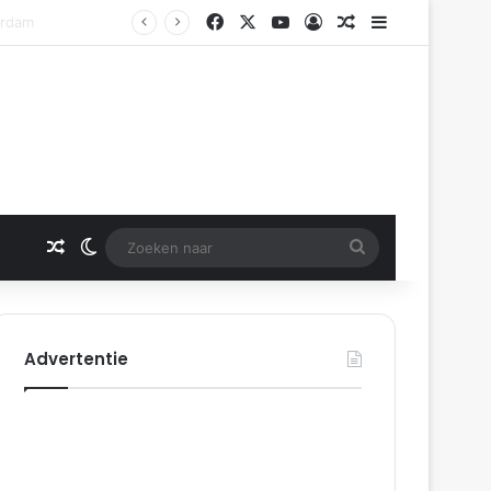
Facebook
X
YouTube
Log In
Gerelateerd artikel
Sidebar
Gerelateerd artikel
Switch skin
Zoeken
naar
Advertentie