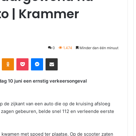
to | Krammer
0
1.474
Minder dan één minuut
kte
Odnoklassniki
Pocket
Messenger
Deel via E-mail
ag 10 juni een ernstig verkeersongeval
p de zijkant van een auto die op de kruising afsloeg
l zagen gebeuren, belde snel 112 en verleende eerste
 kwamen met spoed ter plaatse. Op de scooter zaten