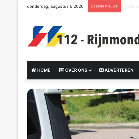
donderdag, augustus 6 2026
Laatste nieuws
Politie
HOME
OVER ONS
ADVERTEREN
Send
an
email