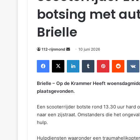
botsing met au
Brielle
112-rijnmond
10 juni 2026
Facebook
X
LinkedIn
Tumblr
Pinterest
Reddit
VKonta
Brielle – Op de Krammer Heeft woensdagmidd
plaatsgevonden.
Een scooterrijder botste rond 13.30 uur hard o
naar een zijstraat. Omstanders die het ongeva
hulp.
Hulpdiensten waaronder een traumahelikopter