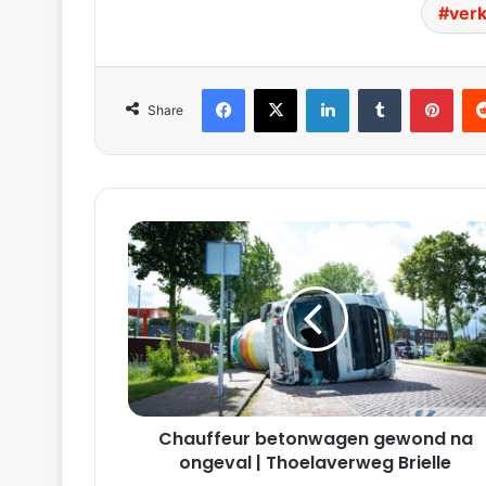
ver
Facebook
X
LinkedIn
Tumblr
Pinterest
Red
Share
Chauffeur
betonwagen
gewond
na
ongeval
|
Thoelaverweg
Brielle
Chauffeur betonwagen gewond na
ongeval | Thoelaverweg Brielle