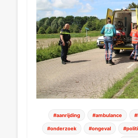
aanrijding
ambulance
onderzoek
ongeval
polit