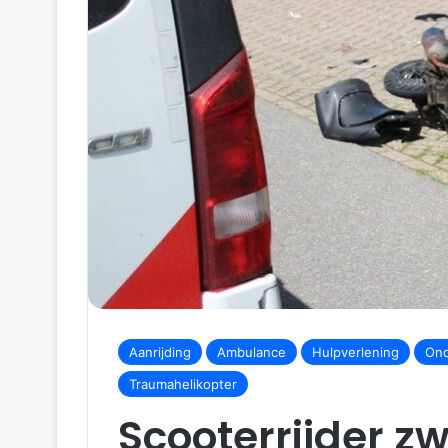
Aanrijding
Ambulance
Hulpverlening
Ond
Traumahelikopter
Scooterrijder 