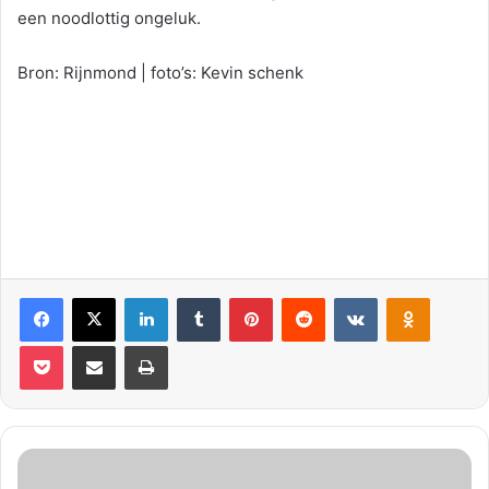
een noodlottig ongeluk.
Bron: Rijnmond | foto’s: Kevin schenk
Facebook
X
LinkedIn
Tumblr
Pinterest
Reddit
VKontakte
Odnoklassniki
Pocket
Deel via E-mail
Print
B
r