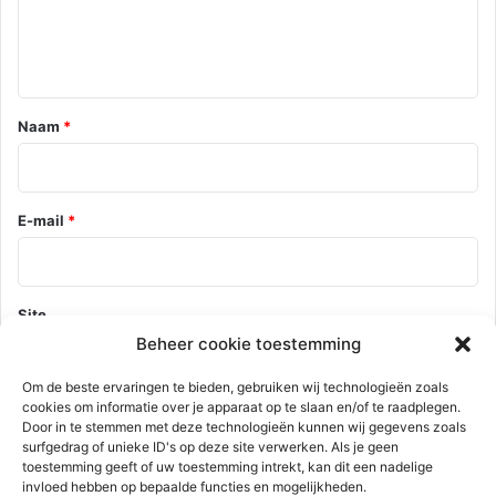
t
i
e
*
Naam
*
E-mail
*
Site
Beheer cookie toestemming
Om de beste ervaringen te bieden, gebruiken wij technologieën zoals
cookies om informatie over je apparaat op te slaan en/of te raadplegen.
Mijn naam, e-mail en site opslaan in deze browser voor de
Door in te stemmen met deze technologieën kunnen wij gegevens zoals
volgende keer wanneer ik een reactie plaats.
surfgedrag of unieke ID's op deze site verwerken. Als je geen
toestemming geeft of uw toestemming intrekt, kan dit een nadelige
invloed hebben op bepaalde functies en mogelijkheden.