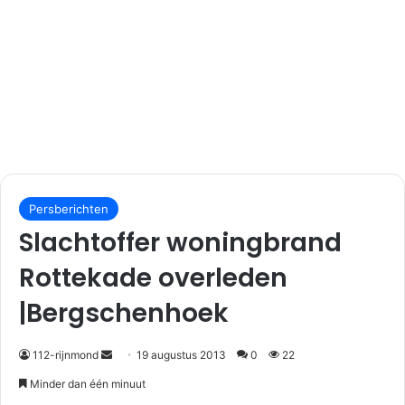
S
e
Persberichten
n
Slachtoffer woningbrand
d
Rottekade overleden
a
n
|Bergschenhoek
e
m
112-rijnmond
19 augustus 2013
0
22
a
i
Minder dan één minuut
l