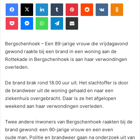
Facebook
X
LinkedIn
Tumblr
Pinterest
Reddit
VKontakte
Odnoklassniki
Pocket
Messenger
WhatsApp
Telegram
Deel via E-mail
Bergschenhoek – Een 89-jarige vrouw die vrijdagavond
gewond raakte bij een brand in een woning aan de
Rottekade in Bergschenhoek is aan haar verwondingen
overleden.
De brand brak rond 18.00 uur uit. Het slachtoffer is door
de brandweer uit de woning gehaald en naar een
ziekenhuis overgebracht. Daar is ze het afgelopen
weekend aan haar verwondingen overleden.
Twee andere inwoners van Bergschenhoek raakten bij de
brand gewond: een 90-jarige vrouw en een even
oude man. Politie en brandweer gaan na onderzoek uit van