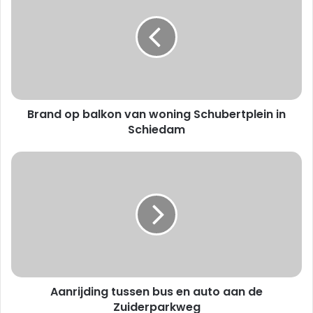
a
n
d
o
p
b
a
Brand op balkon van woning Schubertplein in
l
k
o
n
A
v
a
a
n
n
r
w
i
o
j
n
d
i
i
n
n
g
Aanrijding tussen bus en auto aan de
g
S
t
Zuiderparkweg