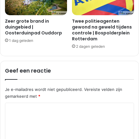
i
d
e
r
Zeer grote brand in
Twee politieagenten
duingebied |
gewond na geweld tijdens
p
Oosterduinpad Ouddorp
controle | Bospolderplein
a
Rotterdam
r
1 dag geleden
k
2 dagen geleden
w
e
g
Geef een reactie
Je e-mailadres wordt niet gepubliceerd.
Vereiste velden zijn
gemarkeerd met
*
R
e
a
c