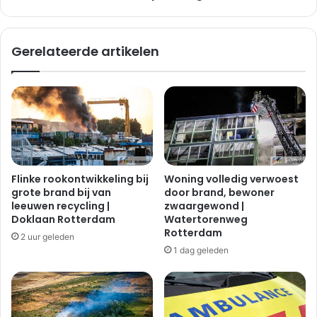
c
u
h
s
u
s
Gerelateerde artikelen
b
e
e
n
r
b
t
u
p
s
l
e
e
n
i
a
n
u
Flinke rookontwikkeling bij
Woning volledig verwoest
i
t
grote brand bij van
door brand, bewoner
n
o
leeuwen recycling |
zwaargewond |
S
a
Doklaan Rotterdam
Watertorenweg
c
a
Rotterdam
2 uur geleden
h
n
1 dag geleden
i
d
e
e
d
Z
a
u
m