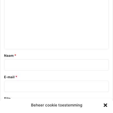
R
e
a
c
t
i
e
*
Naam
*
E-mail
*
Site
Beheer cookie toestemming