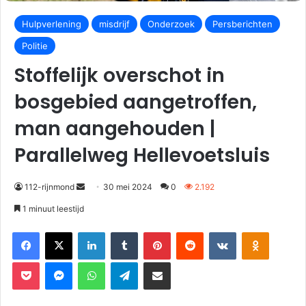
Hulpverlening
misdrijf
Onderzoek
Persberichten
Politie
Stoffelijk overschot in
bosgebied aangetroffen,
man aangehouden |
Parallelweg Hellevoetsluis
112-rijnmond
30 mei 2024
0
2.192
1 minuut leestijd
Facebook
X
LinkedIn
Tumblr
Pinterest
Reddit
VKontakte
Odnoklassniki
Pocket
Messenger
WhatsApp
Telegram
Deel via E-mail