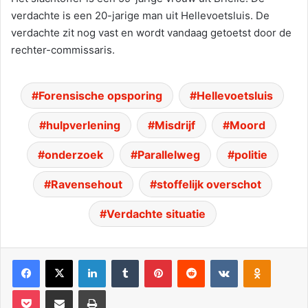
verdachte is een 20-jarige man uit Hellevoetsluis. De
verdachte zit nog vast en wordt vandaag getoetst door de
rechter-commissaris.
Forensische opsporing
Hellevoetsluis
hulpverlening
Misdrijf
Moord
onderzoek
Parallelweg
politie
Ravensehout
stoffelijk overschot
Verdachte situatie
Facebook
X
LinkedIn
Tumblr
Pinterest
Reddit
VKontakte
Odnoklassniki
Pocket
Deel via E-mail
Print