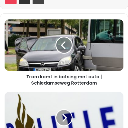
Tram
komt
in
botsing
met
auto
|
Schiedamseweg
Rotterdam
Tram komt in botsing met auto |
Schiedamseweg Rotterdam
Politie
onderzoekt
explosie
bij
woning
|