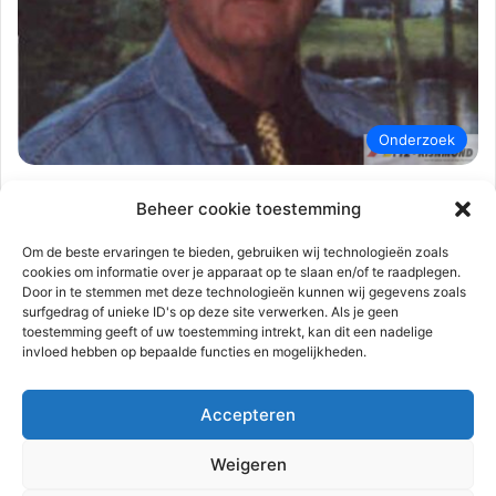
Onderzoek
Rudy de Jonge
7 februari 2024
0
1.666
Beheer cookie toestemming
Grote zoekactie levert geen
aanwijzingen naar vermiste man |
Om de beste ervaringen te bieden, gebruiken wij technologieën zoals
cookies om informatie over je apparaat op te slaan en/of te raadplegen.
Hoogvliet Rotterdam
Door in te stemmen met deze technologieën kunnen wij gegevens zoals
surfgedrag of unieke ID's op deze site verwerken. Als je geen
Rotterdam – Het coldcaseteam van Rotterdam heeft in een
toestemming geeft of uw toestemming intrekt, kan dit een nadelige
gebied in Hoogvliet onderzoek gedaan naar de inmiddels 23
invloed hebben op bepaalde functies en mogelijkheden.
jaar vermiste…
Accepteren
Lees meer
Weigeren