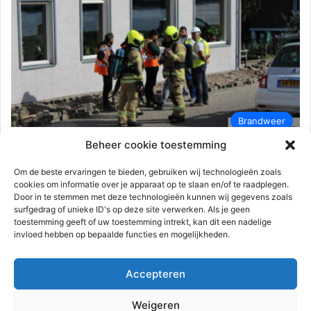
Brandweer
Beheer cookie toestemming
112-rijnmond
25 september 2023
0
147
Brandweer rukt uit voor gaslek tijdens
Om de beste ervaringen te bieden, gebruiken wij technologieën zoals
cookies om informatie over je apparaat op te slaan en/of te raadplegen.
aanleg glasvezel | Baanhoek Sliedrecht
Door in te stemmen met deze technologieën kunnen wij gegevens zoals
surfgedrag of unieke ID's op deze site verwerken. Als je geen
Sliedrecht – Maandagmorgen 25 september tegen 11.55 uur
toestemming geeft of uw toestemming intrekt, kan dit een nadelige
was een gaslekkage ontstaan aan de Baanhoek. Bij de aanleg
invloed hebben op bepaalde functies en mogelijkheden.
van glasvezel…
Accepteren
Lees meer
Weigeren