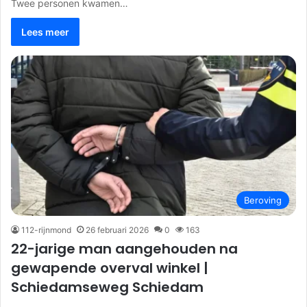
Twee personen kwamen…
Lees meer
Beroving
112-rijnmond
26 februari 2026
0
163
22-jarige man aangehouden na
gewapende overval winkel |
Schiedamseweg Schiedam