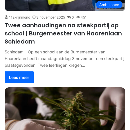
Ambulance
112-rijnmond
3 november 2025
0
451
Twee aanhoudingen na steekpartij op
school | Burgemeester van Haarenlaan
Schiedam
Schiedam – Op een school aan de Burgemeester van
Haarenlaan heeft maandagmiddag 3 november een steekpartij
plaatsgevonden. Twee leerlingen kregen…
Lees meer