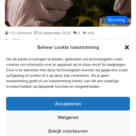
Beroving
112-rijnmond
28 september 2025
0
446
Politie onderzoek na overval legale
Beheer cookie toestemming
wietkwekerij | Middelweg Hellevoetsluis
Om de beste ervaringen te bieden, gebruiken wij technologieën zoals
Hellevoetsluis – Een wietkwekerij aan de Middelweg is zondag
cookies om informatie over je apparaat op te slaan en/of te raadplegen.
28 september slachtoffer geworden van een overval. De
Door in te stemmen met deze technologieën kunnen wij gegevens zoals
overvallers kwamen rond…
surfgedrag of unieke ID's op deze site verwerken. Als je geen
toestemming geeft of uw toestemming intrekt, kan dit een nadelige
invloed hebben op bepaalde functies en mogelijkheden.
Lees meer
Accepteren
Volgende pagin
Weigeren
Advertentie
Bekijk voorkeuren