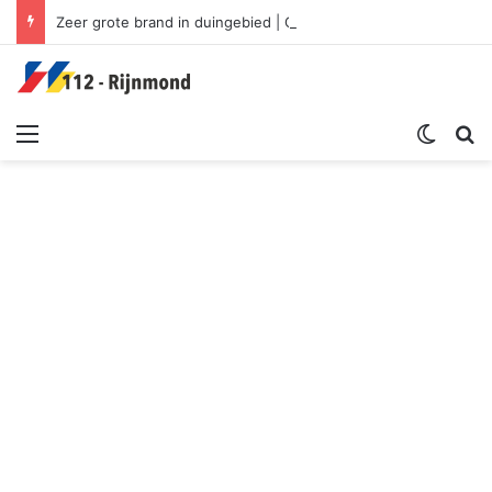
Zeer grote brand in duingebied | Oosterduinpad Ouddorp
Menu
Switch sk
Zoek