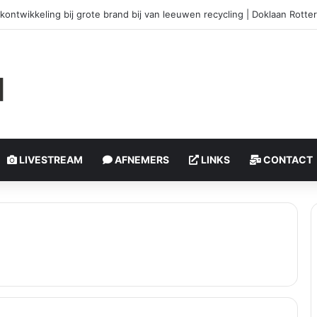
olledig verwoest door brand, bewoner zwaargewond | Watertorenweg 
LIVESTREAM
AFNEMERS
LINKS
CONTACT