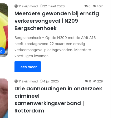
112-rijnmond
22 maart 2026
0
407
Meerdere gewonden bij ernstig
verkeersongeval | N209
Bergschenhoek
Bergschenhoek – Op de N209 met de Afrit A16
heeft zondagavond 22 maart een ernstig
verkeersongeval plaatsgevonden. Meerdere
ng
voertuigen kwamen…
Lees meer
112-rijnmond
4 juli 2025
0
229
Drie aanhoudingen in onderzoek
crimineel
samenwerkingsverband |
Rotterdam