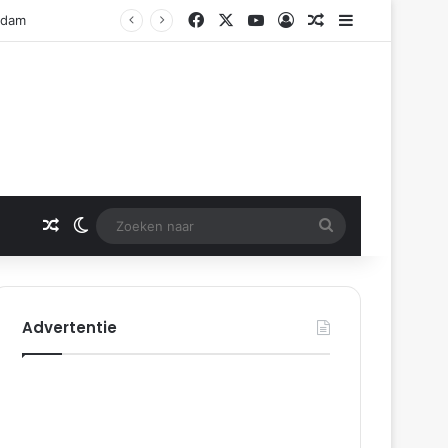
Facebook
X
YouTube
Log In
Gerelateerd artikel
Sidebar
Rotterdam
Gerelateerd artikel
Switch skin
Zoeken
naar
Advertentie