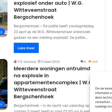
explosief onder auto | W.G.
Witteveenstraat
Bergschenhoek
Bergschenhoek – De politie heeft zondagmiddag
23 april op de W.G. Witteveenstraat onderzoek
ng
gedaan na een melding explosief. De politie…
Lees meer
112-rijnmond
5 maart 2023
0
545
Meerdere woningen ontruimd
na explosie in
appartementencomplex | W.G.
Witteveenstraat
Om de beste
informatie o
Bergschenhoek
deze techno
verwerken. 
es
Bergschenhoek – in de nacht van zaterdag op
nadelige in
zondag 5 maart heeft er rond 01:00 uur in een