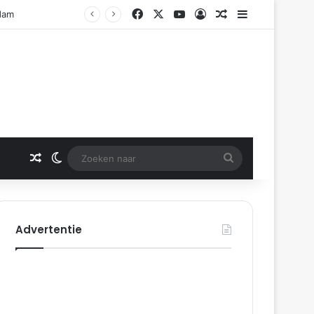
Facebook
X
YouTube
Log In
Gerelateerd artikel
Sidebar
rdam
Gerelateerd artikel
Switch skin
Zoeken
naar
Advertentie