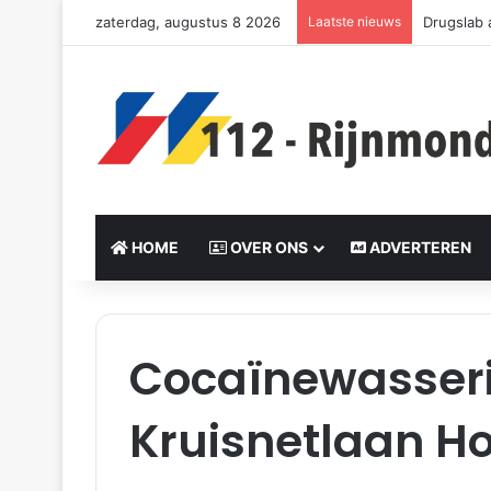
zaterdag, augustus 8 2026
Laatste nieuws
Drugslab 
HOME
OVER ONS
ADVERTEREN
Cocaïnewasseri
Kruisnetlaan Ho