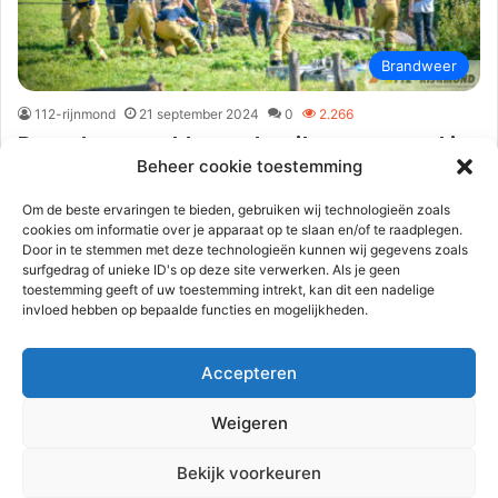
Brandweer
112-rijnmond
21 september 2024
0
2.266
Brandweer rukt groots uit voor paard in
Beheer cookie toestemming
sloot | Omloopseweg Rhoon
Om de beste ervaringen te bieden, gebruiken wij technologieën zoals
Rhoon – De brandweer is zaterdagmiddag 21 september
cookies om informatie over je apparaat op te slaan en/of te raadplegen.
uitgerukt voor een paard te water aan de Omloopseweg. Het
Door in te stemmen met deze technologieën kunnen wij gegevens zoals
paard was…
surfgedrag of unieke ID's op deze site verwerken. Als je geen
toestemming geeft of uw toestemming intrekt, kan dit een nadelige
invloed hebben op bepaalde functies en mogelijkheden.
Lees meer
Accepteren
Volgende pagin
Weigeren
Advertentie
Bekijk voorkeuren