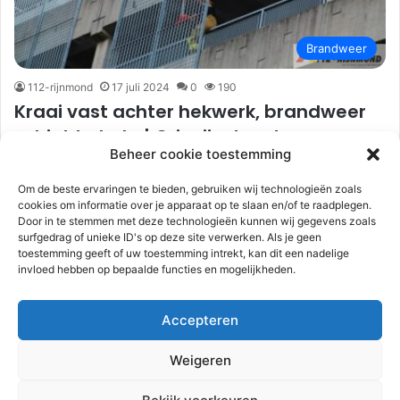
Brandweer
112-rijnmond
17 juli 2024
0
190
Kraai vast achter hekwerk, brandweer
schiet te hulp | Crispijnstraat
Beheer cookie toestemming
Rotterdam
Om de beste ervaringen te bieden, gebruiken wij technologieën zoals
Rotterdam – Een kraai is woensdagmorgen 17 juli achter een
cookies om informatie over je apparaat op te slaan en/of te raadplegen.
hekwerk vast komen te zitten. De brandweer werd rond
Door in te stemmen met deze technologieën kunnen wij gegevens zoals
09.45…
surfgedrag of unieke ID's op deze site verwerken. Als je geen
toestemming geeft of uw toestemming intrekt, kan dit een nadelige
invloed hebben op bepaalde functies en mogelijkheden.
Lees meer
Accepteren
Volgende pagin
Weigeren