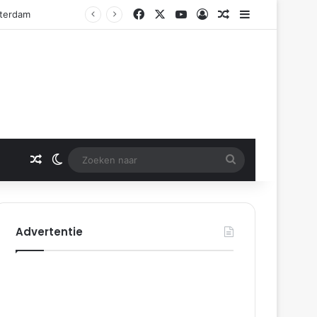
Facebook
X
YouTube
Log In
Gerelateerd artikel
Sidebar
tterdam
Gerelateerd artikel
Switch skin
Zoeken
naar
Advertentie