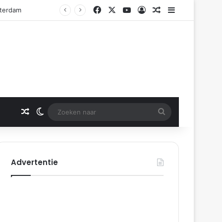
Facebook
X
YouTube
Log In
Gerelateerd artikel
Sidebar
tterdam
Gerelateerd artikel
Switch skin
Zoeken
naar
Advertentie