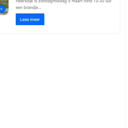
Heersdijk is zondagmiddag 5 maart rond 13:30 uur
een brandje…
es
Lees meer