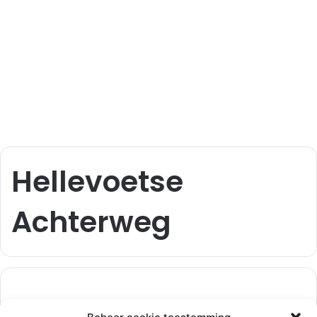
Hellevoetse
Achterweg
112-rijnmond
11 september 2023
0
3.133