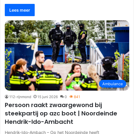
Lees meer
Ambulance
112-rijnmond
15 juni 2026
0
841
Persoon raakt zwaargewond bij
steekpartij op azc boot | Noordeinde
Hendrik-Ido-Ambacht
Hendrik-Ido-Ambach – Op het Noordeinde heeft