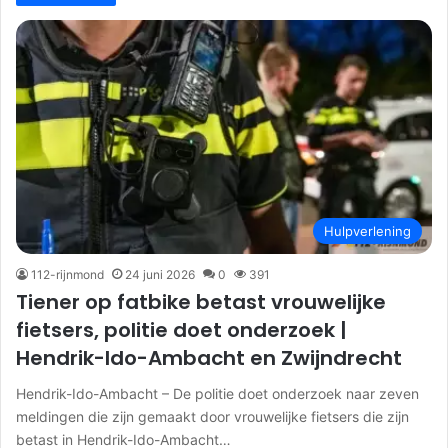
Hulpverlening
112-rijnmond
24 juni 2026
0
391
Tiener op fatbike betast vrouwelijke
fietsers, politie doet onderzoek |
Hendrik-Ido-Ambacht en Zwijndrecht
Hendrik-Ido-Ambacht – De politie doet onderzoek naar zeven
meldingen die zijn gemaakt door vrouwelijke fietsers die zijn
betast in Hendrik-Ido-Ambacht…