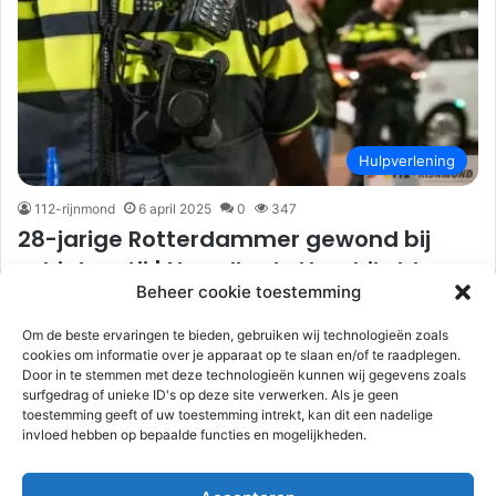
Hulpverlening
112-rijnmond
6 april 2025
0
347
28-jarige Rotterdammer gewond bij
schietpartij | Noordkade Hendrik-Ido-
Beheer cookie toestemming
Ambacht
Om de beste ervaringen te bieden, gebruiken wij technologieën zoals
Hendrik-Ido-Ambacht – Zaterdagavond 5 april heeft er een
cookies om informatie over je apparaat op te slaan en/of te raadplegen.
schietincident plaatsgevonden op een parkeerplaats aan De
Door in te stemmen met deze technologieën kunnen wij gegevens zoals
Noordkade. De melding dat er…
surfgedrag of unieke ID's op deze site verwerken. Als je geen
toestemming geeft of uw toestemming intrekt, kan dit een nadelige
invloed hebben op bepaalde functies en mogelijkheden.
Lees meer