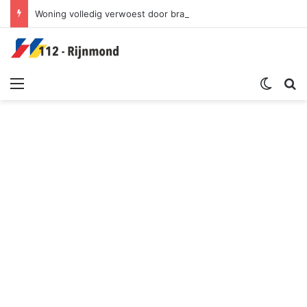
Woning volledig verwoest door brand, bewoner zwaargewond | Watertorenweg Rotterdam
Menu
Switch sk
Zoek