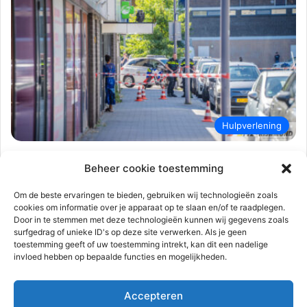
Hulpverlening
112-rijnmond
21 augustus 2023
0
491
Beheer cookie toestemming
Politie lost waarschuwingschot bij
vuurwapen melding | Henk
Om de beste ervaringen te bieden, gebruiken wij technologieën zoals
cookies om informatie over je apparaat op te slaan en/of te raadplegen.
Speksnijderstraat Rotterdam
Door in te stemmen met deze technologieën kunnen wij gegevens zoals
surfgedrag of unieke ID's op deze site verwerken. Als je geen
Rotterdam – De politie heeft maandagmiddag 21 augustus een
toestemming geeft of uw toestemming intrekt, kan dit een nadelige
waarschuwingschot gelost op de Henk Speksnijderstraat. Een
invloed hebben op bepaalde functies en mogelijkheden.
man was eerder op…
Accepteren
Lees meer