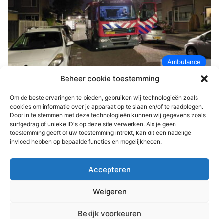
Ambulance
Beheer cookie toestemming
112-rijnmond
29 juli 2023
0
533
Persoon zwaargewond na steekvlam |
Om de beste ervaringen te bieden, gebruiken wij technologieën zoals
cookies om informatie over je apparaat op te slaan en/of te raadplegen.
Herculesstraat Spijkenisse
Door in te stemmen met deze technologieën kunnen wij gegevens zoals
surfgedrag of unieke ID's op deze site verwerken. Als je geen
Spijkenisse – Vrijdagavond 28 juli tegen 23.15 uur werd
toestemming geeft of uw toestemming intrekt, kan dit een nadelige
melding gedaan van een brand bij een hoekwoning aan de
invloed hebben op bepaalde functies en mogelijkheden.
Herculesstraat.…
Accepteren
Lees meer
Weigeren
Advertentie
Bekijk voorkeuren