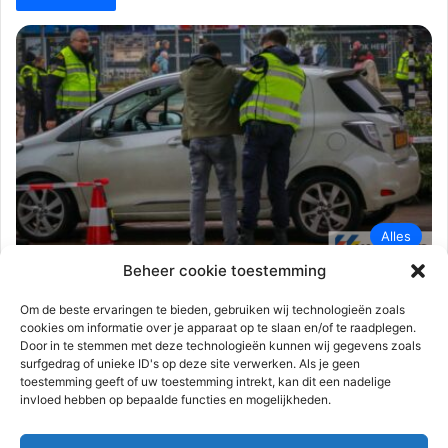
Alles
Beheer cookie toestemming
112-rijnmond
9 maart 2023
0
1.618
Grote verkeerscontrole door politie en
Om de beste ervaringen te bieden, gebruiken wij technologieën zoals
cookies om informatie over je apparaat op te slaan en/of te raadplegen.
Belastingdienst | Rotterdam-Zuid
Door in te stemmen met deze technologieën kunnen wij gegevens zoals
surfgedrag of unieke ID's op deze site verwerken. Als je geen
Rotterdam – de politie en Belastingdienst hebben donderdag 9
toestemming geeft of uw toestemming intrekt, kan dit een nadelige
maart een grote verkeerscontrole gehouden op Zuid. Aan de
invloed hebben op bepaalde functies en mogelijkheden.
controle deden…