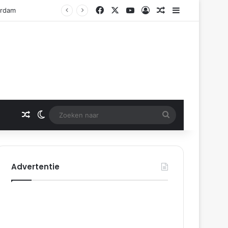
Facebook
X
YouTube
Log In
Gerelateerd artikel
Sidebar
erdam
Gerelateerd artikel
Switch skin
Zoeken
naar
Advertentie