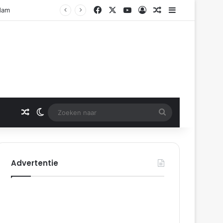
Facebook
X
YouTube
Log In
Gerelateerd artikel
Sidebar
rdam
Gerelateerd artikel
Switch skin
Zoeken
naar
Advertentie