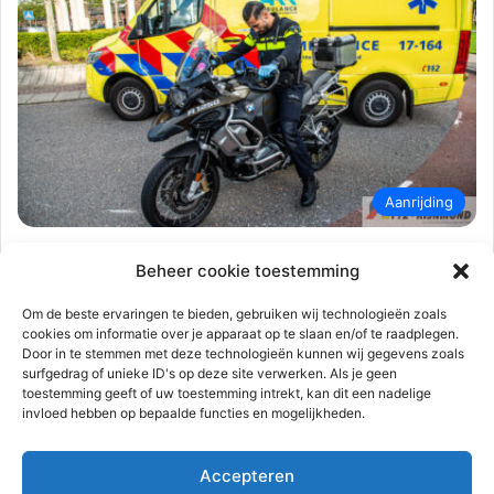
Aanrijding
112-rijnmond
14 oktober 2023
0
1.225
Beheer cookie toestemming
Motorrijder gewond na eenzijdig
ongeval | Jan van Almondestraat
Om de beste ervaringen te bieden, gebruiken wij technologieën zoals
cookies om informatie over je apparaat op te slaan en/of te raadplegen.
Poortugaal
Door in te stemmen met deze technologieën kunnen wij gegevens zoals
surfgedrag of unieke ID's op deze site verwerken. Als je geen
Poortugaal – Zaterdagmiddag 14 oktober tegen 15.00 uur
toestemming geeft of uw toestemming intrekt, kan dit een nadelige
heeft een eenzijdig ongeval plaatsgevonden aan de Jan van
invloed hebben op bepaalde functies en mogelijkheden.
Almondestraat. Een motorrijder…
Accepteren
Lees meer