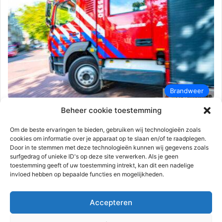
Brandweer
Beheer cookie toestemming
112-rijnmond
26 mei 2026
0
121
Politie onderzoek na aanslag bij Jong
Om de beste ervaringen te bieden, gebruiken wij technologieën zoals
Actief Rotterdam | Pretorialaan
cookies om informatie over je apparaat op te slaan en/of te raadplegen.
Door in te stemmen met deze technologieën kunnen wij gegevens zoals
Rotterdam
surfgedrag of unieke ID's op deze site verwerken. Als je geen
toestemming geeft of uw toestemming intrekt, kan dit een nadelige
Rotterdam – In de nacht van maandag op dinsdag 26 mei heeft
invloed hebben op bepaalde functies en mogelijkheden.
er op de Pretorialaan een aanslag met een…
Accepteren
Lees meer