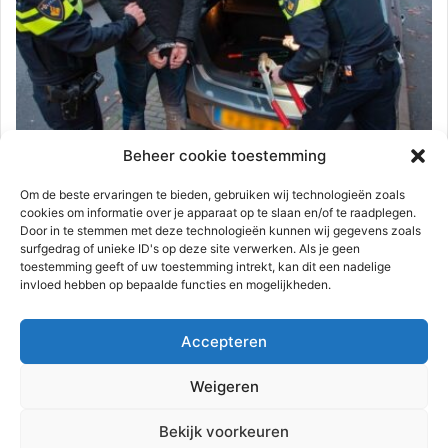
Hulpverlening
Beheer cookie toestemming
112-rijnmond
21 december 2023
0
720
Om de beste ervaringen te bieden, gebruiken wij technologieën zoals
26-jarige man met vuurwapen in auto
cookies om informatie over je apparaat op te slaan en/of te raadplegen.
Door in te stemmen met deze technologieën kunnen wij gegevens zoals
aangehouden | Kethelweg Vlaardingen
surfgedrag of unieke ID's op deze site verwerken. Als je geen
toestemming geeft of uw toestemming intrekt, kan dit een nadelige
Vlaardingen – Woensdag 20 december kreeg de politie een
invloed hebben op bepaalde functies en mogelijkheden.
melding binnen dat in een auto in Rotterdam een man met…
Accepteren
Lees meer
Weigeren
Advertentie
Bekijk voorkeuren