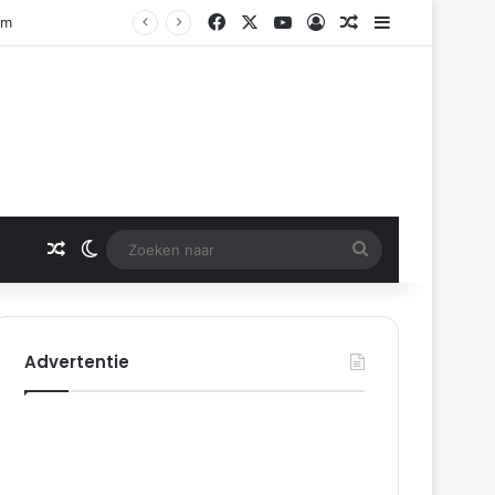
Facebook
X
YouTube
Log In
Gerelateerd artikel
Sidebar
am
Gerelateerd artikel
Switch skin
Zoeken
naar
Advertentie