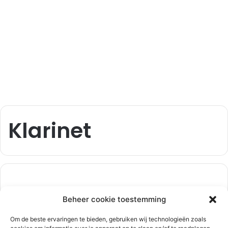
Klarinet
112-rijnmond
5 januari 2025
0
1.302
Beheer cookie toestemming
33-jarige vrouw aangehouden na
steekpartij, slachtoffer zwaargewond |
Om de beste ervaringen te bieden, gebruiken wij technologieën zoals