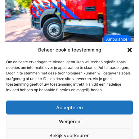
Ambulance
Beheer cookie toestemming
112-rijnmond
21 februari 2026
0
300
Plaats delict na felle woningbrand |
Om de beste ervaringen te bieden, gebruiken wij technologieën zoals
cookies om informatie over je apparaat op te slaan en/of te raadplegen.
Klaverstraat Rotterdam
Door in te stemmen met deze technologieën kunnen wij gegevens zoals
surfgedrag of unieke ID's op deze site verwerken. Als je geen
Rotterdam – Zaterdagochtend 21 februari is er op de
toestemming geeft of uw toestemming intrekt, kan dit een nadelige
Klaverstraat brand uitgebroken. Buurtbewoners werden rond
invloed hebben op bepaalde functies en mogelijkheden.
01.15 uur opgeschrikt door een…
Accepteren
Lees meer
Weigeren
Advertentie
Bekijk voorkeuren