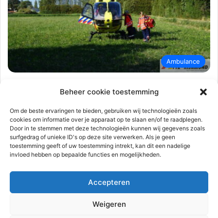
Ambulance
112-rijnmond
18 juli 2023
0
484
Beheer cookie toestemming
Traumahelikopter land voor medische
noodsituatie | Korteweegje Nieuwe-
Om de beste ervaringen te bieden, gebruiken wij technologieën zoals
cookies om informatie over je apparaat op te slaan en/of te raadplegen.
Tonge
Door in te stemmen met deze technologieën kunnen wij gegevens zoals
surfgedrag of unieke ID's op deze site verwerken. Als je geen
Nieuwe-Tonge – Maandagavond 17 juli omstreeks 18.10 uur
toestemming geeft of uw toestemming intrekt, kan dit een nadelige
was een medische noodsituatie ontstaan in een woning aan de
invloed hebben op bepaalde functies en mogelijkheden.
Korteweegje. Het…
Accepteren
Lees meer
Weigeren