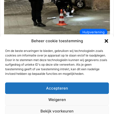
Hulpverlening
Beheer cookie toestemming
112-rijnmond
17 maart 2023
0
1.218
Persoon lost schoten in woonwijk |
Om de beste ervaringen te bieden, gebruiken wij technologieën zoals
cookies om informatie over je apparaat op te slaan en/of te raadplegen.
Krabbestraat Rotterdam
Door in te stemmen met deze technologieën kunnen wij gegevens zoals
surfgedrag of unieke ID's op deze site verwerken. Als je geen
Rotterdam – Vrijdagavond 17 maart omstreeks 21.40 uur heeft
toestemming geeft of uw toestemming intrekt, kan dit een nadelige
een schietpartij plaatsgevonden aan de Krabbestraat. Na een
invloed hebben op bepaalde functies en mogelijkheden.
melding van een…
Accepteren
Lees meer
Weigeren
Advertentie
Bekijk voorkeuren