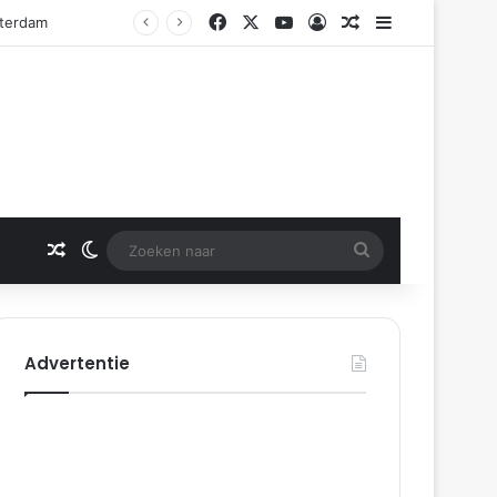
Facebook
X
YouTube
Log In
Gerelateerd artikel
Sidebar
tterdam
Gerelateerd artikel
Switch skin
Zoeken
naar
Advertentie