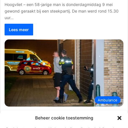
Hoogvliet – een 58-jarige man is donderdagmiddag 9 mei
gewond geraakt bij een steekpartij. De man werd rond 15.30
uur…
Lees meer
Ambulance
112-rijnmond
13 maart 2023
0
3.175
Beheer cookie toestemming
Gewonde en twee aanhoudingen na