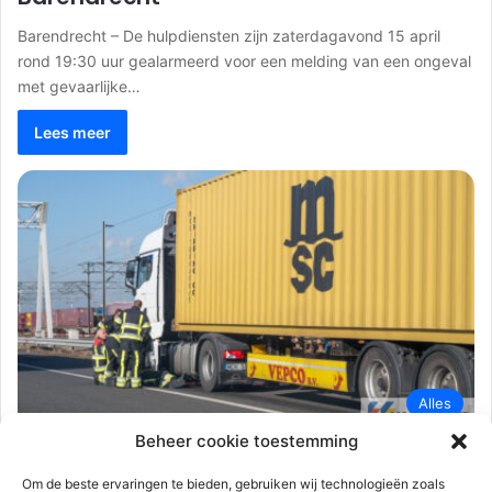
Barendrecht – De hulpdiensten zijn zaterdagavond 15 april
rond 19:30 uur gealarmeerd voor een melding van een ongeval
met gevaarlijke…
Lees meer
Alles
Beheer cookie toestemming
112-rijnmond
2 maart 2023
0
753
Brandweer onderzoekt lekkage
Om de beste ervaringen te bieden, gebruiken wij technologieën zoals