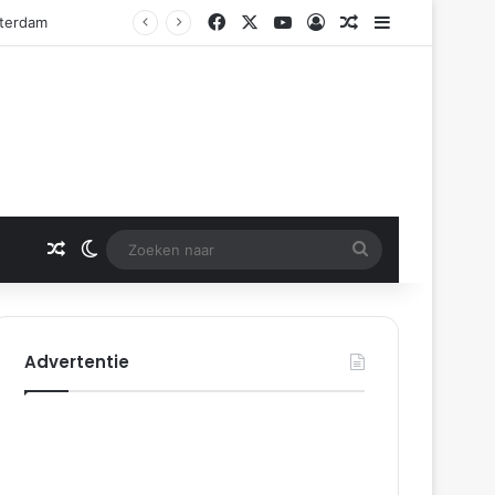
Facebook
X
YouTube
Log In
Gerelateerd artikel
Sidebar
tterdam
Gerelateerd artikel
Switch skin
Zoeken
naar
Advertentie