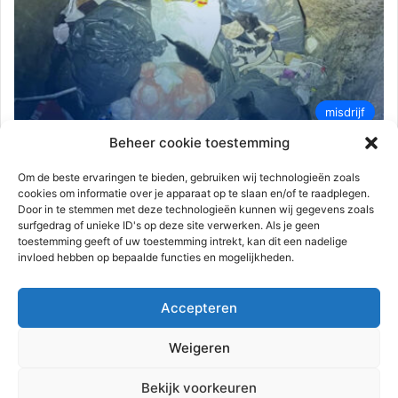
misdrijf
Beheer cookie toestemming
Rudy de Jonge
25 augustus 2024
0
1.893
Katten gedumpt in ondergrondse
Om de beste ervaringen te bieden, gebruiken wij technologieën zoals
cookies om informatie over je apparaat op te slaan en/of te raadplegen.
container | Pelikaanhoek Spijkenisse
Door in te stemmen met deze technologieën kunnen wij gegevens zoals
surfgedrag of unieke ID's op deze site verwerken. Als je geen
Spijkenisse – Op zaterdag 24 augustus 2024 omstreeks 16.30
toestemming geeft of uw toestemming intrekt, kan dit een nadelige
uur kreeg de politie een melding van gemiauw uit de
invloed hebben op bepaalde functies en mogelijkheden.
ondergrondse…
Accepteren
Lees meer
Weigeren
Advertentie
Bekijk voorkeuren