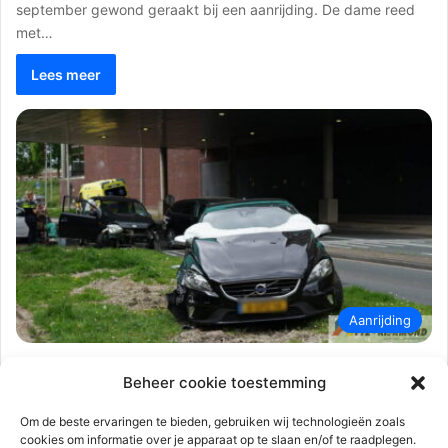
september gewond geraakt bij een aanrijding. De dame reed
met…
Lees meer
Aanrijding
112-rijnmond
24 mei 2023
0
2.135
Beheer cookie toestemming
Flinke aanrijding na verlaten
parkeergarage | Portlandse Baan
Om de beste ervaringen te bieden, gebruiken wij technologieën zoals
cookies om informatie over je apparaat op te slaan en/of te raadplegen.
Barendrecht