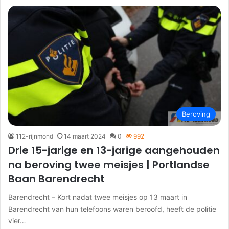
Beroving
112-rijnmond
14 maart 2024
0
992
Drie 15-jarige en 13-jarige aangehouden
na beroving twee meisjes | Portlandse
Baan Barendrecht
Barendrecht – Kort nadat twee meisjes op 13 maart in
Barendrecht van hun telefoons waren beroofd, heeft de politie
vier…