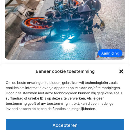
Aanrijding
112-rijnmond
31 juli 2024
0
1.130
Beheer cookie toestemming
Motorrijder zwaargewond na frontale
botsing met auto | Prinses Máximaweg
Om de beste ervaringen te bieden, gebruiken wij technologieën zoals
cookies om informatie over je apparaat op te slaan en/of te raadplegen.
Maasvlakte
Door in te stemmen met deze technologieën kunnen wij gegevens zoals
surfgedrag of unieke ID's op deze site verwerken. Als je geen
Maasvlakte – Op de Prinses Máximaweg heeft dinsdagavond
toestemming geeft of uw toestemming intrekt, kan dit een nadelige
30 juli een ernstig verkeersongeval plaatsgevonden. Een
invloed hebben op bepaalde functies en mogelijkheden.
motorrijder kwam rond 21.35 uur…
Accepteren
Lees meer