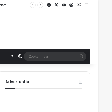
Facebook
X
YouTube
Log In
Gerelateerd artikel
Sidebar
erdam
Gerelateerd artikel
Switch skin
Zoeken
naar
Advertentie