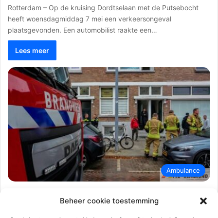
Rotterdam – Op de kruising Dordtselaan met de Putsebocht
heeft woensdagmiddag 7 mei een verkeersongeval
plaatsgevonden. Een automobilist raakte een…
Lees meer
Ambulance
112-rijnmond
9 november 2024
0
357
Beheer cookie toestemming
Vergeten pannetje veroorzaakt flinke