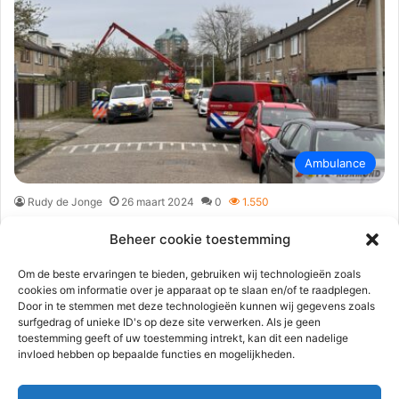
Ambulance
Rudy de Jonge
26 maart 2024
0
1.550
Hulpdiensten massaal ingezet vanwege
Beheer cookie toestemming
medische noodsituatie | Bilderdijkhof
Hellevoetsluis
Om de beste ervaringen te bieden, gebruiken wij technologieën zoals
cookies om informatie over je apparaat op te slaan en/of te raadplegen.
Door in te stemmen met deze technologieën kunnen wij gegevens zoals
Hellevoetsluis – Dinsdagochtend werden de hulpdiensten
surfgedrag of unieke ID's op deze site verwerken. Als je geen
massaal opgeroepen vanwege een medische noodsituatie aan
toestemming geeft of uw toestemming intrekt, kan dit een nadelige
de Bilderdijkhof in Hellevoetsluis. Meerdere politie-eenheden,
invloed hebben op bepaalde functies en mogelijkheden.
brandweer,…