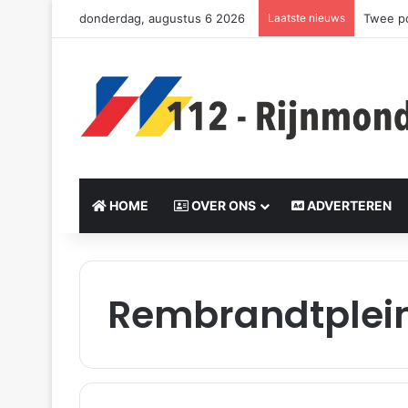
donderdag, augustus 6 2026
Laatste nieuws
Twee po
HOME
OVER ONS
ADVERTEREN
Rembrandtplei