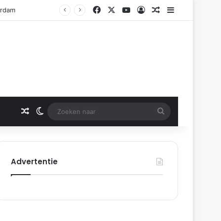
Facebook
X
YouTube
Log In
Gerelateerd artikel
Sidebar
erdam
Gerelateerd artikel
Switch skin
Zoeken
naar
Advertentie