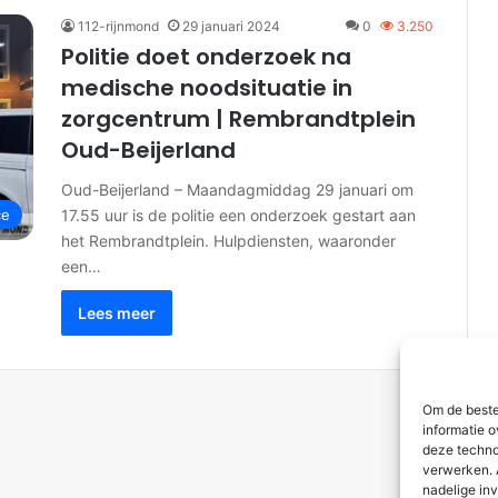
112-rijnmond
29 januari 2024
0
3.250
Politie doet onderzoek na
medische noodsituatie in
zorgcentrum | Rembrandtplein
Oud-Beijerland
Oud-Beijerland – Maandagmiddag 29 januari om
17.55 uur is de politie een onderzoek gestart aan
ce
het Rembrandtplein. Hulpdiensten, waaronder
een…
Lees meer
Om de beste
informatie o
deze techno
verwerken. 
nadelige in