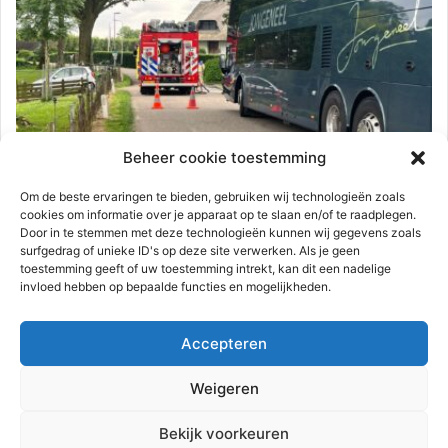
Aanrijding
Beheer cookie toestemming
112-rijnmond
3 juni 2024
0
2.668
Om de beste ervaringen te bieden, gebruiken wij technologieën zoals
Vrouw valt met fiets, hondje raakt
cookies om informatie over je apparaat op te slaan en/of te raadplegen.
Door in te stemmen met deze technologieën kunnen wij gegevens zoals
bekneld in fietswiel | Rijsdijk Rhoon
surfgedrag of unieke ID's op deze site verwerken. Als je geen
toestemming geeft of uw toestemming intrekt, kan dit een nadelige
Rhoon – Een vrouw kwam maandagochtend 3 juni met haar
invloed hebben op bepaalde functies en mogelijkheden.
fiets hard ten val op de Rijsdijk. De vrouw reed…
Accepteren
Lees meer
Weigeren
Advertentie
Bekijk voorkeuren