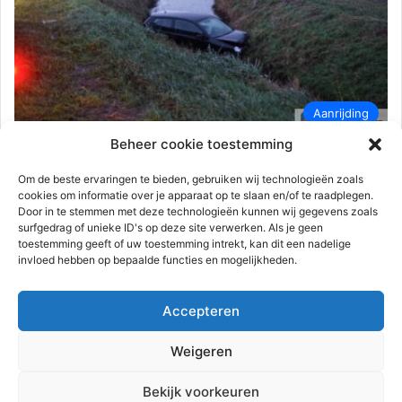
Aanrijding
Beheer cookie toestemming
112-rijnmond
4 januari 2024
0
241
Automobilist komt met auto in sloot
Om de beste ervaringen te bieden, gebruiken wij technologieën zoals
cookies om informatie over je apparaat op te slaan en/of te raadplegen.
terecht | Rijzenburgseweg Sommelsdijk
Door in te stemmen met deze technologieën kunnen wij gegevens zoals
surfgedrag of unieke ID's op deze site verwerken. Als je geen
Sommelsdijk – Donderdagmorgen 4 januari tegen 08.20 uur
toestemming geeft of uw toestemming intrekt, kan dit een nadelige
heeft een ongeval plaatsgevonden aan de Rijzenburgseweg.
invloed hebben op bepaalde functies en mogelijkheden.
Een automobilist was door onbekende…
Accepteren
Lees meer
Weigeren
Advertentie
Bekijk voorkeuren