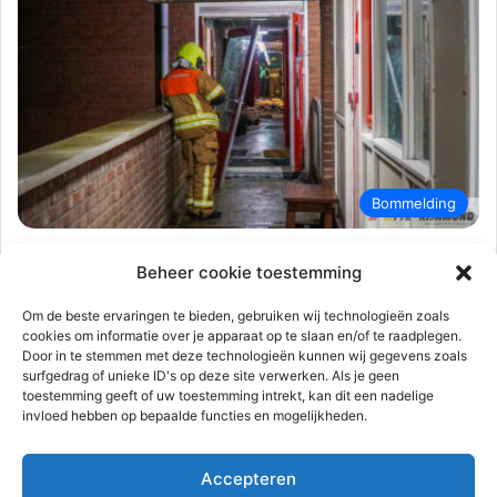
Bommelding
112-rijnmond
21 december 2024
0
1.049
Beheer cookie toestemming
Grote schade en 18 woningen ontruimd
na aanslag met explosief, Grip 1 | Robert
Om de beste ervaringen te bieden, gebruiken wij technologieën zoals
cookies om informatie over je apparaat op te slaan en/of te raadplegen.
Schumanring Vlaardingen
Door in te stemmen met deze technologieën kunnen wij gegevens zoals
surfgedrag of unieke ID's op deze site verwerken. Als je geen
Vlaardingen – Op de Robert Schumanring heeft in de nacht van
toestemming geeft of uw toestemming intrekt, kan dit een nadelige
vrijdag op zaterdag 21 december een explosie
invloed hebben op bepaalde functies en mogelijkheden.
plaatsgevonden. Een…
Accepteren
Lees meer