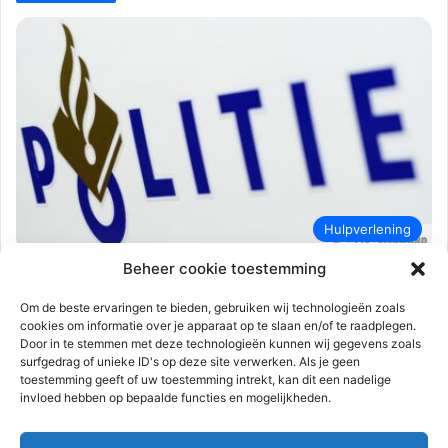
Hulpverlening
Beheer cookie toestemming
112-rijnmond
6 januari 2024
0
1.203
Meerdere wapens aangetroffen tijdens
Om de beste ervaringen te bieden, gebruiken wij technologieën zoals
Preventief fouilleeractie, drie
cookies om informatie over je apparaat op te slaan en/of te raadplegen.
Door in te stemmen met deze technologieën kunnen wij gegevens zoals
aanhoudingen | Rotterdam-Centrum
surfgedrag of unieke ID's op deze site verwerken. Als je geen
toestemming geeft of uw toestemming intrekt, kan dit een nadelige
Rotterdam – Bij een preventief fouilleeractie in de Rotterdamse
invloed hebben op bepaalde functies en mogelijkheden.
binnenstad heeft de politie op 6 januari drie mannen van 20,…