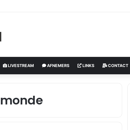
olledig verwoest door brand, bewoner zwaargewond | Watertorenweg 
LIVESTREAM
AFNEMERS
LINKS
CONTACT
elmonde