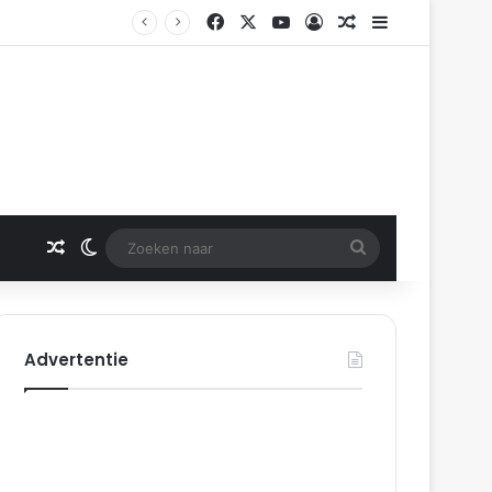
Facebook
X
YouTube
Log In
Gerelateerd artikel
Sidebar
Rotterdam
Gerelateerd artikel
Switch skin
Zoeken
naar
Advertentie