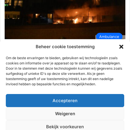
Ambulance
Beheer cookie toestemming
112-rijnmond
18 december 2023
0
2.497
Flinke vlammen bij brand op balkon
Om de beste ervaringen te bieden, gebruiken wij technologieën zoals
cookies om informatie over je apparaat op te slaan en/of te raadplegen.
woning | Rozemarijndonk Spijkenisse
Door in te stemmen met deze technologieën kunnen wij gegevens zoals
surfgedrag of unieke ID's op deze site verwerken. Als je geen
Spijkenisse – Op het balkon van een flatwoning aan de
toestemming geeft of uw toestemming intrekt, kan dit een nadelige
Rozemarijndonk is maandagavond 18 december brand
invloed hebben op bepaalde functies en mogelijkheden.
uitgebroken. Bij aankomst van…
Accepteren
Lees meer
Weigeren
Advertentie
Bekijk voorkeuren