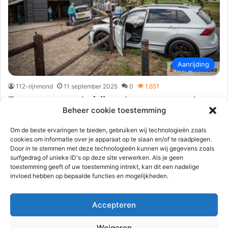
Aanrijding
112-rijnmond
11 september 2025
0
1.651
Zwaargewonde bij verkeersongeval,
Beheer cookie toestemming
voertuigen eindigen in renbaan voor
paarden | Rustenburgstraat
Om de beste ervaringen te bieden, gebruiken wij technologieën zoals
cookies om informatie over je apparaat op te slaan en/of te raadplegen.
Puttershoek.
Door in te stemmen met deze technologieën kunnen wij gegevens zoals
surfgedrag of unieke ID's op deze site verwerken. Als je geen
Puttershoek – Op de Rustenburgstraat vond
toestemming geeft of uw toestemming intrekt, kan dit een nadelige
donderdagmiddag 11 september een auto-ongeluk plaats.
invloed hebben op bepaalde functies en mogelijkheden.
Twee bestuurders botsten hard met hun auto tegen…
Accepteren
Lees meer
Weigeren